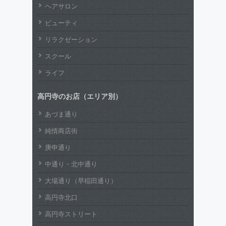
ヘアサロン
ビューティ
リラクゼーション
スクール
ライフ
高円寺のお店（エリア別）
あづま通り
純情商店街
庚申通り
中通り・北中通り
大場通り（早稲田通り）
高円寺北口
高円寺ストリート