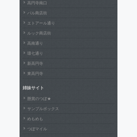
高円寺南口
パル商店街
エトアール通り
ルック商店街
高南通り
環七通り
新高円寺
東高円寺
姉妹サイト
懸賞のつぼ★
サンプルボックス
めもめも
つぼマイル