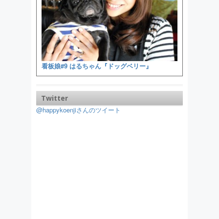
看板娘#9 はるちゃん『ドッグベリー』
Twitter
@happykoenjiさんのツイート