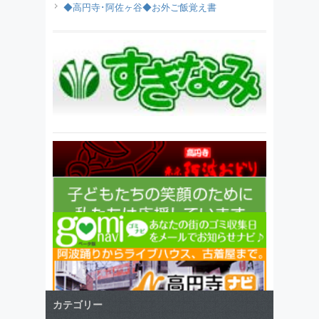
◆高円寺･阿佐ヶ谷◆お外ご飯覚え書
カテゴリー