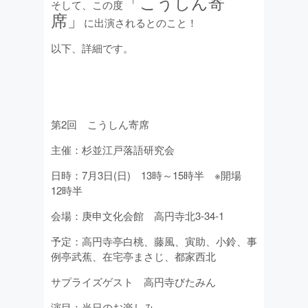
「こうしん寄
そして、この度
席」
に出演されるとのこと！
以下、詳細です。
第2回 こうしん寄席
主催：杉並江戸落語研究会
日時：7月3日(日) 13時～15時半 ※開場
12時半
会場：庚申文化会館 高円寺北3-34-1
予定：高円寺亭白桃、藤風、寅助、小鈴、事
例亭武蕉、在宅亭まさじ、都家西北
サプライズゲスト 高円寺びたみん
演目：当日のお楽しみ