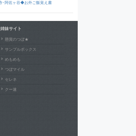
寺･阿佐ヶ谷◆お外ご飯覚え書
姉妹サイト
懸賞のつぼ★
サンプルボックス
めもめも
つぼマイル
セレネ
クー速