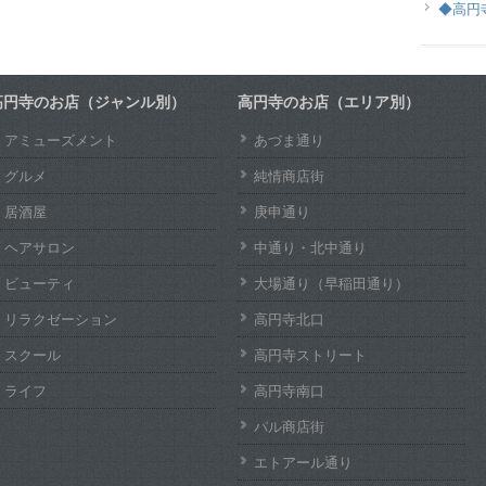
◆高円
高円寺のお店（ジャンル別）
高円寺のお店（エリア別）
アミューズメント
あづま通り
グルメ
純情商店街
居酒屋
庚申通り
ヘアサロン
中通り・北中通り
ビューティ
大場通り（早稲田通り）
リラクゼーション
高円寺北口
スクール
高円寺ストリート
ライフ
高円寺南口
パル商店街
エトアール通り