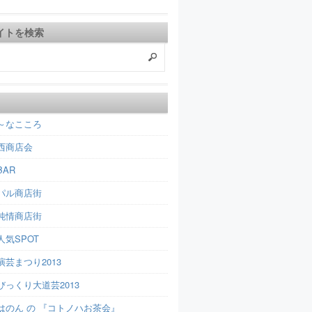
イトを検索
～なこころ
西商店会
AR
パル商店街
純情商店街
人気SPOT
芸まつり2013
びっくり大道芸2013
はのん の 『コトノハお茶会』