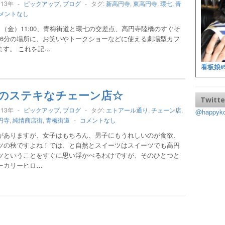
013年
-
ピックアップ
,
ブログ
-
タグ:
新高円寺
,
東高円寺
,
環七
,
青
メントなし
日（金）11:00、青梅街道と環七の交差点、高円寺陸橋のすぐそ
ら6分の場所に、お笑いやトークショーなどに使える劇場型カフ
す。 これを記…
看板娘#
のステキなチェーン店☆
Twitte
013年
-
ピックアップ
,
ブログ
-
タグ:
エトアール通り
,
チェーン店
,
@happy
円寺
,
純情商店街
,
青梅街道
-
コメントなし
がありますが、女子はもちろん、男子にもうれしいのが食欲、
ツの秋ですよね！では、と自然とスイーツはスイーツでも高円
ツということをすぐに思い浮かべるわけですが、そのひとつと
ーカリーヒロ…