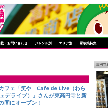
掲載・お問い合わせ
ジャンル別
エリア別
看板娘特集
高円寺
フェ「笑や Cafe de Live（わら
ェデライブ）」さんが東高円寺と新
の間にオープン！