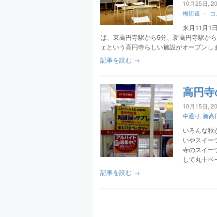
10月25日, 2
梅街道
-
コ
来月11月1
ば、東高円寺駅から5分、新高円寺駅か
ェという高円寺らしい施設がオープンしま
記事を読む →
高円寺
10月15日, 2
中通り
,
新高
いろんな秋
いやスイー
寺のスイー
して丸十ベ
記事を読む →