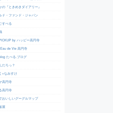
かの『ときめきダイアリー』
ルド・ファンド・ジャパン
ごすぺる
鶏
ICKUP by ハッピー高円寺
t Eau de Vie 高円寺
u.blog たべる.ブログ
んだろっ？
く×なみすけ
ヤ高円寺
る高円寺
でおいしいグーグルマップ
飯屋