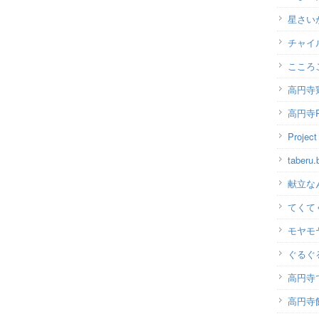
星さい
チャイ
こころ
高円寺
高円寺P
Projec
taber
献立な
てくて
モヤモ
ぐるぐ
高円寺
高円寺