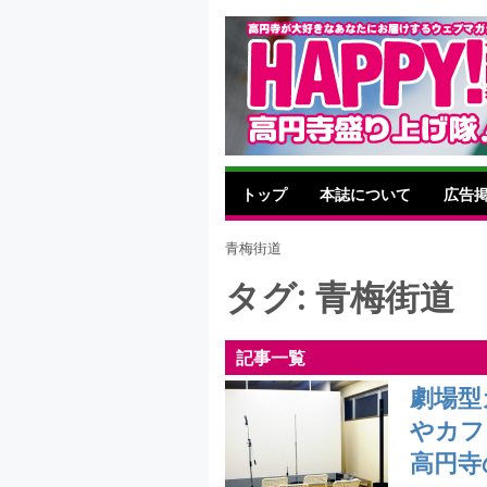
トップ
本誌について
広告
青梅街道
タグ:
青梅街道
記事一覧
劇場型カ
やカフ
高円寺