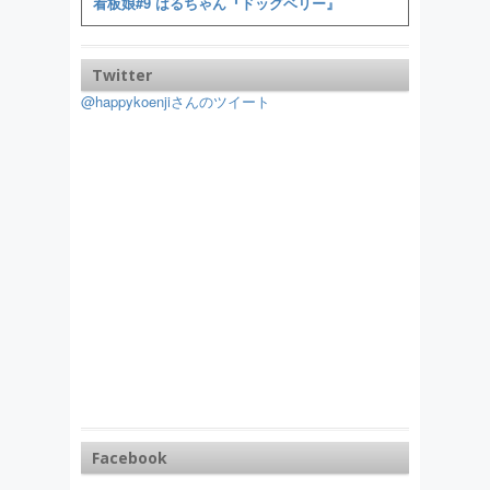
看板娘#9 はるちゃん『ドッグベリー』
Twitter
@happykoenjiさんのツイート
Facebook