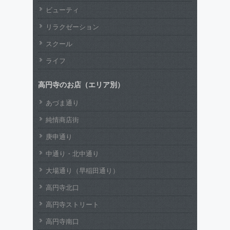
ビューティ
リラクゼーション
スクール
ライフ
高円寺のお店（エリア別）
あづま通り
純情商店街
庚申通り
中通り・北中通り
大場通り（早稲田通り）
高円寺北口
高円寺ストリート
高円寺南口