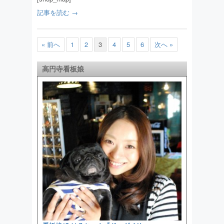
記事を読む →
« 前へ
1
2
3
4
5
6
次へ »
高円寺看板娘