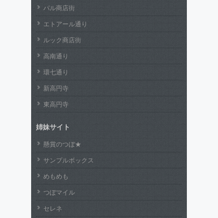
パル商店街
エトアール通り
ルック商店街
高南通り
環七通り
新高円寺
東高円寺
姉妹サイト
懸賞のつぼ★
サンプルボックス
めもめも
つぼマイル
セレネ