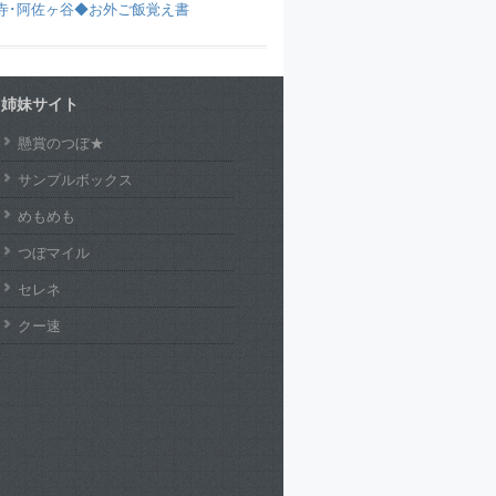
寺･阿佐ヶ谷◆お外ご飯覚え書
姉妹サイト
懸賞のつぼ★
サンプルボックス
めもめも
つぼマイル
セレネ
クー速