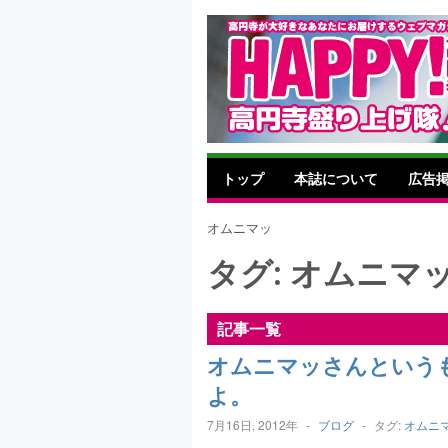
トップ
本誌について
広告
オムニマッ
タグ:
オムニマ
記事一覧
オムニマッさんという
よ。
7月16日, 2012年
-
ブログ
-
タグ:
オムニ