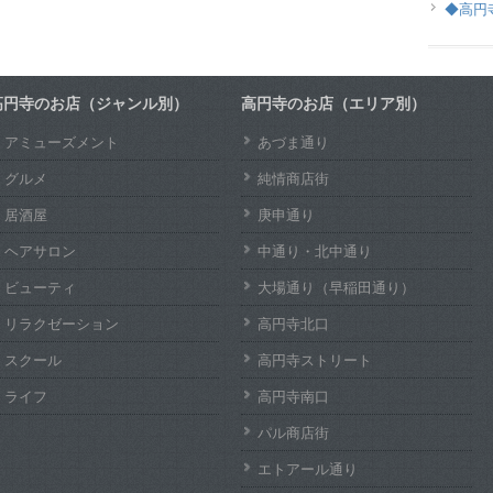
◆高円
高円寺のお店（ジャンル別）
高円寺のお店（エリア別）
アミューズメント
あづま通り
グルメ
純情商店街
居酒屋
庚申通り
ヘアサロン
中通り・北中通り
ビューティ
大場通り（早稲田通り）
リラクゼーション
高円寺北口
スクール
高円寺ストリート
ライフ
高円寺南口
パル商店街
エトアール通り