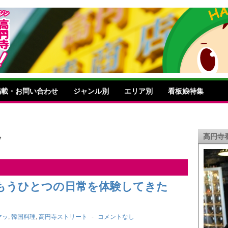
掲載・お問い合わせ
ジャンル別
エリア別
看板娘特集
ッ
高円寺
もうひとつの日常を体験してきた
マッ
,
韓国料理
,
高円寺ストリート
-
コメントなし