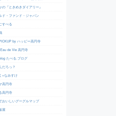
かの『ときめきダイアリー』
ルド・ファンド・ジャパン
ごすぺる
鶏
ICKUP by ハッピー高円寺
t Eau de Vie 高円寺
u.blog たべる.ブログ
んだろっ？
く×なみすけ
ヤ高円寺
る高円寺
でおいしいグーグルマップ
飯屋