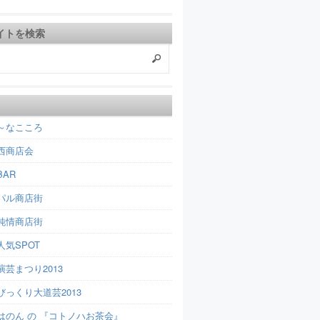
イトを検索
～なこころ
西商店会
AR
パル商店街
純情商店街
人気SPOT
芸まつり2013
びっくり大道芸2013
はのん の 『コトノハお茶会』