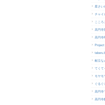
星さい
チャイ
こころ
高円寺
高円寺P
Projec
taber
献立な
てくて
モヤモ
ぐるぐ
高円寺
高円寺