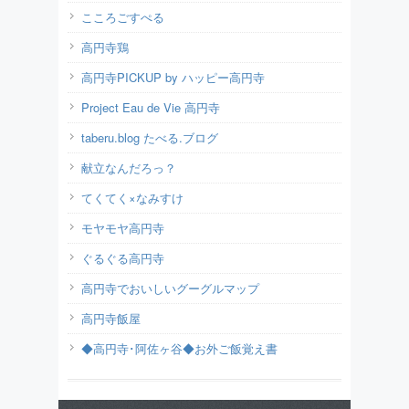
こころごすぺる
高円寺鶏
高円寺PICKUP by ハッピー高円寺
Project Eau de Vie 高円寺
taberu.blog たべる.ブログ
献立なんだろっ？
てくてく×なみすけ
モヤモヤ高円寺
ぐるぐる高円寺
高円寺でおいしいグーグルマップ
高円寺飯屋
◆高円寺･阿佐ヶ谷◆お外ご飯覚え書