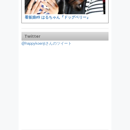
看板娘#9 はるちゃん『ドッグベリー』
Twitter
@happykoenjiさんのツイート