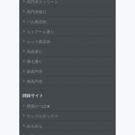
高円寺ストリート
高円寺南口
パル商店街
エトアール通り
ルック商店街
高南通り
環七通り
新高円寺
東高円寺
姉妹サイト
懸賞のつぼ★
サンプルボックス
めもめも