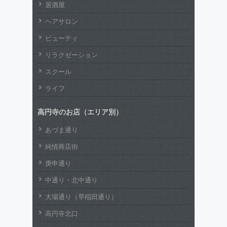
居酒屋
ヘアサロン
ビューティ
リラクゼーション
スクール
ライフ
高円寺のお店（エリア別）
あづま通り
純情商店街
庚申通り
中通り・北中通り
大場通り（早稲田通り）
高円寺北口