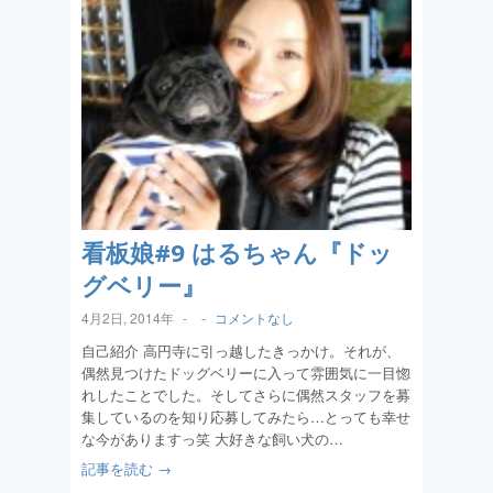
看板娘#9 はるちゃん『ドッ
グベリー』
4月2日, 2014年
-
-
コメントなし
自己紹介 高円寺に引っ越したきっかけ。それが、
偶然見つけたドッグベリーに入って雰囲気に一目惚
れしたことでした。そしてさらに偶然スタッフを募
集しているのを知り応募してみたら…とっても幸せ
な今がありますっ笑 大好きな飼い犬の…
記事を読む →