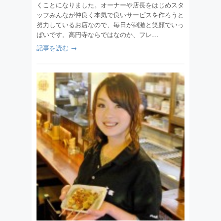
くことになりました。オーナーや店長をはじめスタ
ッフみんなが仲良く本気で良いサービスを作ろうと
努力しているお店なので、毎日が刺激と笑顔でいっ
ぱいです。高円寺ならではなのか、フレ…
記事を読む →