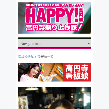
看板娘特集
>
看板娘一覧