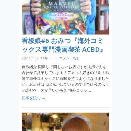
看板娘#6 おみつ『海外コミ
ックス専門漫画喫茶 ACBD』
2月12日, 2014年
-
-
コメントなし
自己紹介 開業して間もないお店ですが夫婦で力を
合わせて営業しています！アメコミ好きの旦那の影
響で海外コミックスに興味を持つようになりました
が、お店番はほぼ私がしているので今では私のほう
が読むペースが早いかも笑 海外コミッ…
記事を読む →