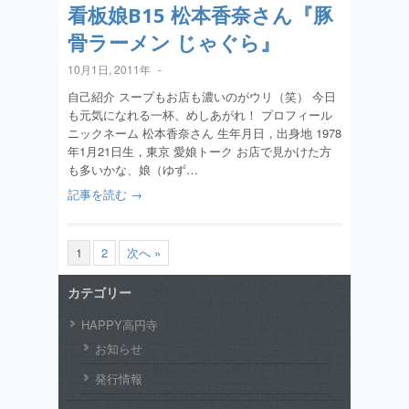
看板娘B15 松本香奈さん『豚
骨ラーメン じゃぐら』
10月1日, 2011年
-
自己紹介 スープもお店も濃いのがウリ（笑） 今日
も元気になれる一杯、めしあがれ！ プロフィール
ニックネーム 松本香奈さん 生年月日，出身地 1978
年1月21日生，東京 愛娘トーク お店で見かけた方
も多いかな、娘（ゆず…
記事を読む →
1
2
次へ »
カテゴリー
HAPPY高円寺
お知らせ
発行情報