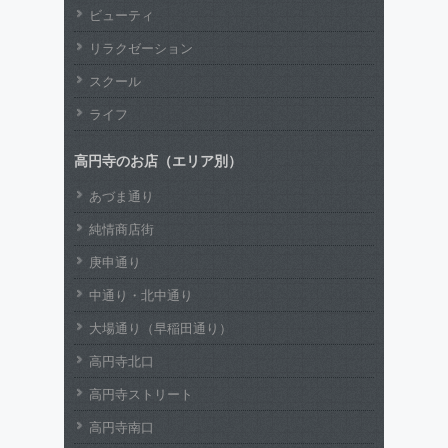
ビューティ
リラクゼーション
スクール
ライフ
高円寺のお店（エリア別）
あづま通り
純情商店街
庚申通り
中通り・北中通り
大場通り（早稲田通り）
高円寺北口
高円寺ストリート
高円寺南口