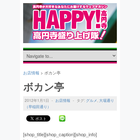
お店情報
> ボカン亭
ボカン亭
2012年1月1日
-
お店情報
-
タグ:
グルメ
,
大場通り
（早稲田通り）
[shop_title][shop_caption][shop_info]