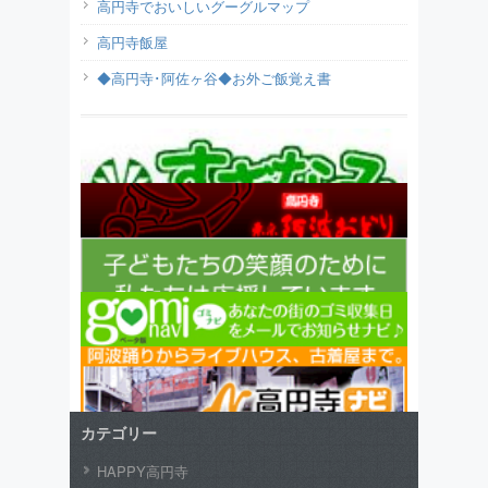
高円寺でおいしいグーグルマップ
高円寺飯屋
◆高円寺･阿佐ヶ谷◆お外ご飯覚え書
カテゴリー
HAPPY高円寺