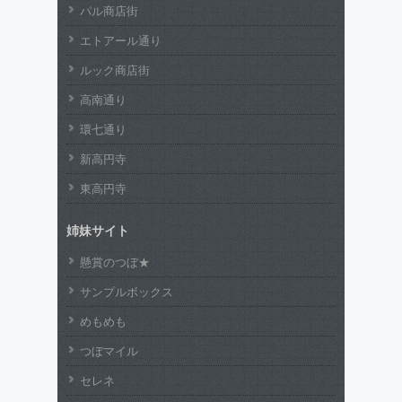
パル商店街
エトアール通り
ルック商店街
高南通り
環七通り
新高円寺
東高円寺
姉妹サイト
懸賞のつぼ★
サンプルボックス
めもめも
つぼマイル
セレネ