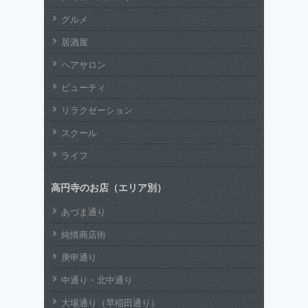
グルメ
居酒屋
ヘアサロン
ビューティ
リラクゼーション
スクール
ライフ
高円寺のお店（エリア別）
あづま通り
純情商店街
庚申通り
中通り・北中通り
大場通り（早稲田通り）