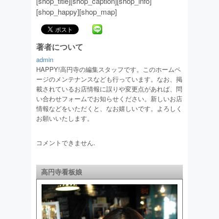
[shop_title][shop_caption][shop_info]
[shop_happy][shop_map]
著者について
admin
HAPPY!高円寺の編集スタッフです。このホームペ
ージのメンテナンスなども行っています。なお、掲
載されているお店情報に誤りや変更点があれば、問
い合わせフォームでお知らせください。新しいお店
情報などをいただくと、なお嬉しいです。よろしく
お願いいたします。
コメントできません.
高円寺看板娘