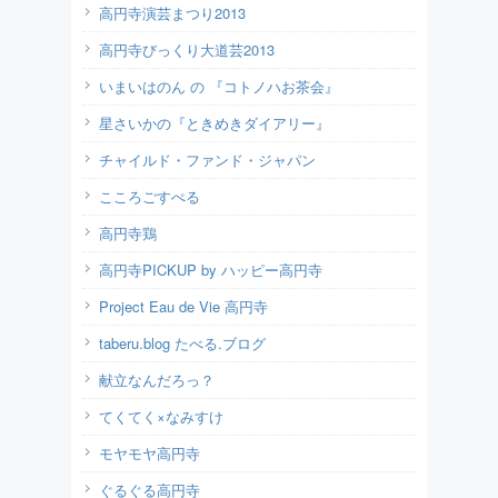
高円寺演芸まつり2013
高円寺びっくり大道芸2013
いまいはのん の 『コトノハお茶会』
星さいかの『ときめきダイアリー』
チャイルド・ファンド・ジャパン
こころごすぺる
高円寺鶏
高円寺PICKUP by ハッピー高円寺
Project Eau de Vie 高円寺
taberu.blog たべる.ブログ
献立なんだろっ？
てくてく×なみすけ
モヤモヤ高円寺
ぐるぐる高円寺