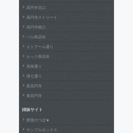
高円寺北口
高円寺ストリート
高円寺南口
パル商店街
エトアール通り
ルック商店街
高南通り
環七通り
新高円寺
東高円寺
姉妹サイト
懸賞のつぼ★
サンプルボックス