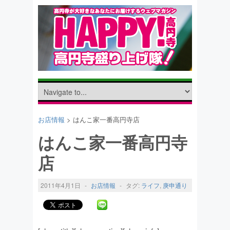
お店情報
> はんこ家一番高円寺店
はんこ家一番高円寺
店
2011年4月1日
-
お店情報
-
タグ:
ライフ
,
庚申通り