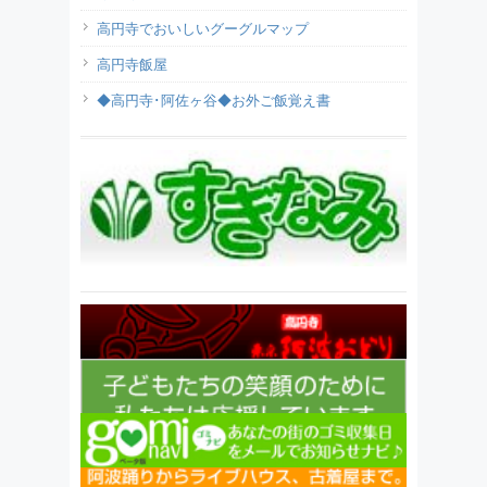
高円寺でおいしいグーグルマップ
高円寺飯屋
◆高円寺･阿佐ヶ谷◆お外ご飯覚え書