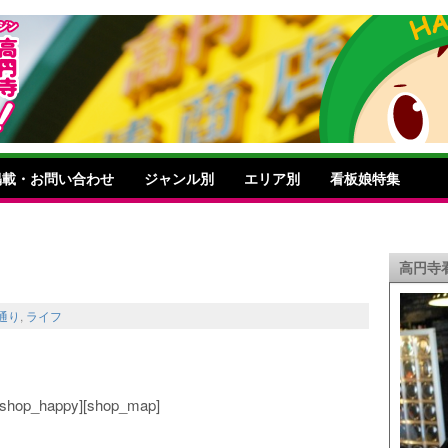
掲載・お問い合わせ
ジャンル別
エリア別
看板娘特集
高円寺
通り
,
ライフ
o][shop_happy][shop_map]