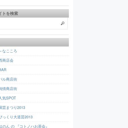
イトを検索
～なこころ
西商店会
AR
パル商店街
純情商店街
人気SPOT
芸まつり2013
びっくり大道芸2013
はのん の 『コトノハお茶会』