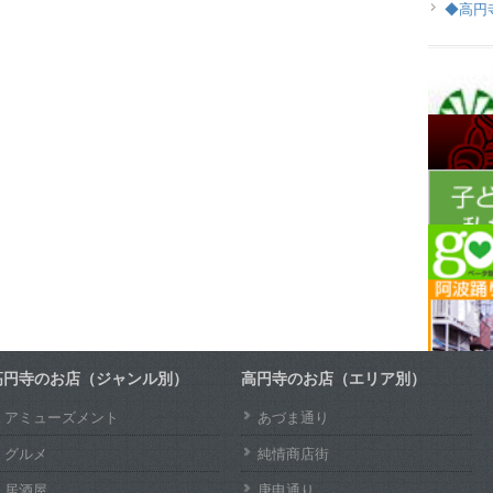
◆高円
高円寺のお店（ジャンル別）
高円寺のお店（エリア別）
アミューズメント
あづま通り
グルメ
純情商店街
居酒屋
庚申通り