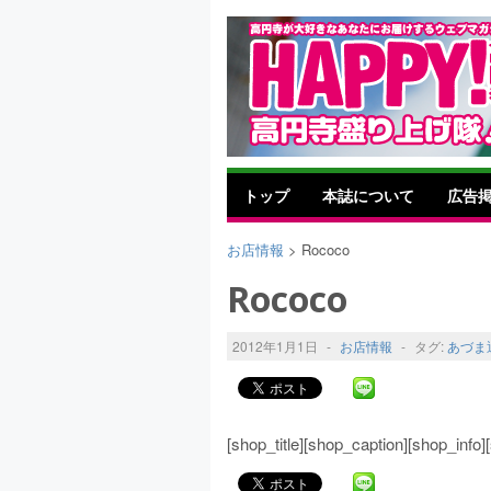
トップ
本誌について
広告
お店情報
> Rococo
Rococo
2012年1月1日
-
お店情報
-
タグ:
あづま
[shop_title][shop_caption][shop_inf