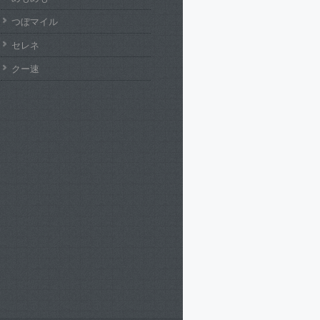
つぼマイル
セレネ
クー速