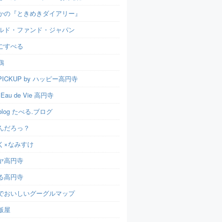
かの『ときめきダイアリー』
ルド・ファンド・ジャパン
ごすぺる
鶏
ICKUP by ハッピー高円寺
t Eau de Vie 高円寺
u.blog たべる.ブログ
んだろっ？
く×なみすけ
ヤ高円寺
る高円寺
でおいしいグーグルマップ
飯屋