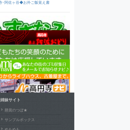
寺･阿佐ヶ谷◆お外ご飯覚え書
姉妹サイト
懸賞のつぼ★
サンプルボックス
めもめも