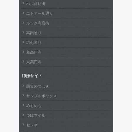
パル商店街
エトアール通り
ルック商店街
高南通り
環七通り
新高円寺
東高円寺
姉妹サイト
懸賞のつぼ★
サンプルボックス
めもめも
つぼマイル
セレネ