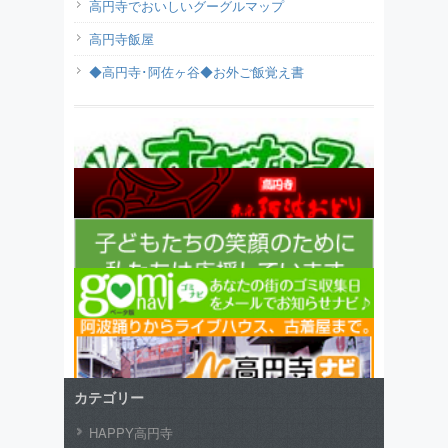
高円寺でおいしいグーグルマップ
高円寺飯屋
◆高円寺･阿佐ヶ谷◆お外ご飯覚え書
カテゴリー
HAPPY高円寺