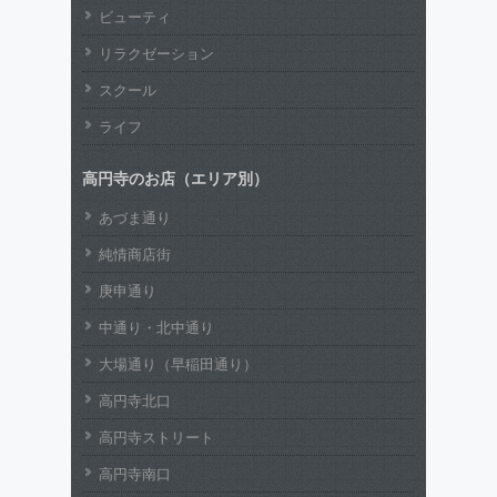
ビューティ
リラクゼーション
スクール
ライフ
高円寺のお店（エリア別）
あづま通り
純情商店街
庚申通り
中通り・北中通り
大場通り（早稲田通り）
高円寺北口
高円寺ストリート
高円寺南口