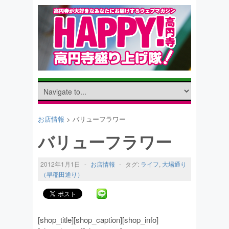
お店情報
> バリューフラワー
バリューフラワー
2012年1月1日
-
お店情報
-
タグ:
ライフ
,
大場通り
（早稲田通り）
[shop_title][shop_caption][shop_info]