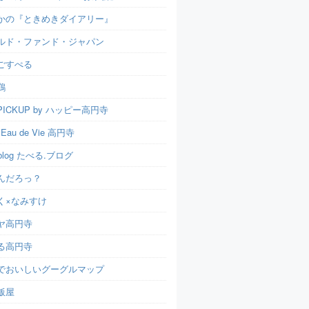
かの『ときめきダイアリー』
ルド・ファンド・ジャパン
ごすぺる
鶏
ICKUP by ハッピー高円寺
t Eau de Vie 高円寺
u.blog たべる.ブログ
んだろっ？
く×なみすけ
ヤ高円寺
る高円寺
でおいしいグーグルマップ
飯屋