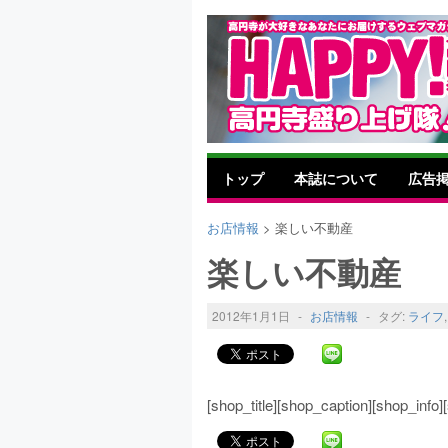
トップ
本誌について
広告
お店情報
> 楽しい不動産
楽しい不動産
2012年1月1日
-
お店情報
-
タグ:
ライフ
[shop_title][shop_caption][shop_inf