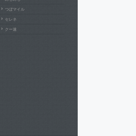
つぼマイル
セレネ
クー速