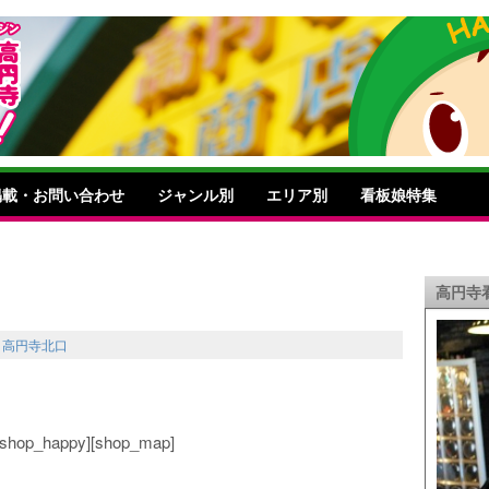
掲載・お問い合わせ
ジャンル別
エリア別
看板娘特集
高円寺
,
高円寺北口
o][shop_happy][shop_map]