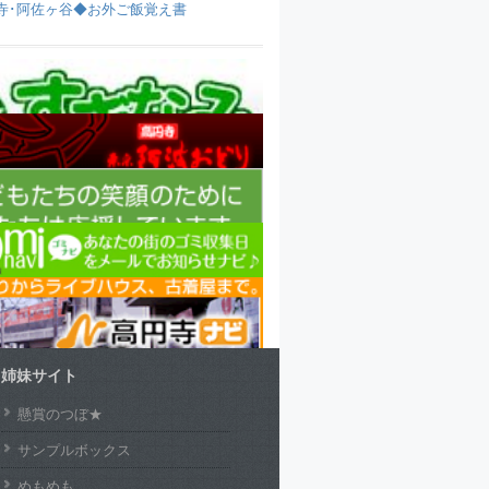
寺･阿佐ヶ谷◆お外ご飯覚え書
姉妹サイト
懸賞のつぼ★
サンプルボックス
めもめも