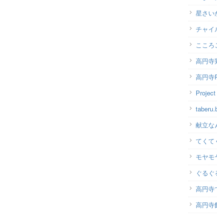
星さい
チャイ
こころ
高円寺
高円寺P
Projec
taber
献立な
てくて
モヤモ
ぐるぐ
高円寺
高円寺