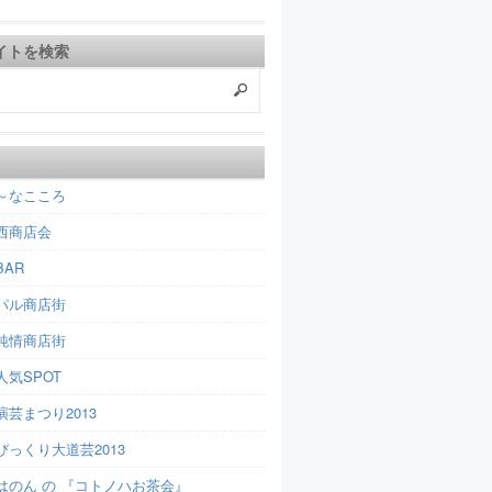
イトを検索
～なこころ
西商店会
AR
パル商店街
純情商店街
人気SPOT
芸まつり2013
びっくり大道芸2013
はのん の 『コトノハお茶会』