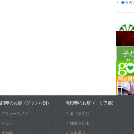
◆高円
高円寺のお店（ジャンル別）
高円寺のお店（エリア別）
アミューズメント
あづま通り
グルメ
純情商店街
居酒屋
庚申通り