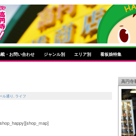
掲載・お問い合わせ
ジャンル別
エリア別
看板娘特集
高円寺
ール通り
,
ライフ
o][shop_happy][shop_map]