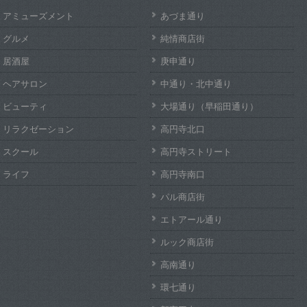
アミューズメント
あづま通り
グルメ
純情商店街
居酒屋
庚申通り
ヘアサロン
中通り・北中通り
ビューティ
大場通り（早稲田通り）
リラクゼーション
高円寺北口
スクール
高円寺ストリート
ライフ
高円寺南口
パル商店街
エトアール通り
ルック商店街
高南通り
環七通り