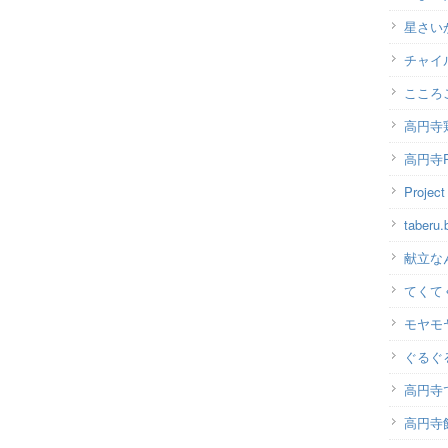
星さい
チャイ
こころ
高円寺
高円寺P
Projec
taber
献立な
てくて
モヤモ
ぐるぐ
高円寺
高円寺