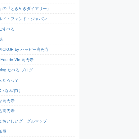
かの『ときめきダイアリー』
ルド・ファンド・ジャパン
ごすぺる
鶏
ICKUP by ハッピー高円寺
t Eau de Vie 高円寺
u.blog たべる.ブログ
んだろっ？
く×なみすけ
ヤ高円寺
る高円寺
でおいしいグーグルマップ
飯屋