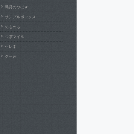
懸賞のつぼ★
サンプルボックス
めもめも
つぼマイル
セレネ
クー速