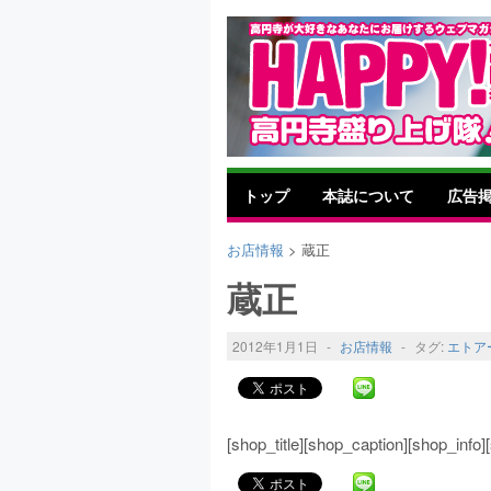
トップ
本誌について
広告
お店情報
> 蔵正
蔵正
2012年1月1日
-
お店情報
-
タグ:
エトア
[shop_title][shop_caption][shop_inf