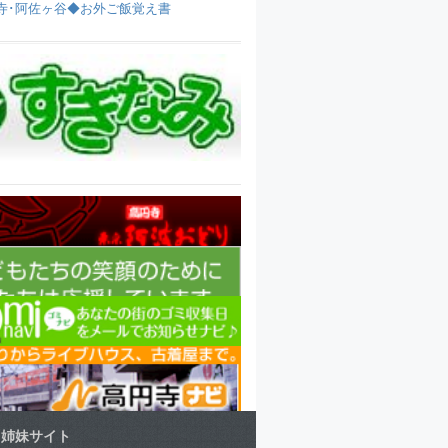
寺･阿佐ヶ谷◆お外ご飯覚え書
姉妹サイト