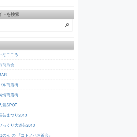
イトを検索
～なこころ
西商店会
AR
パル商店街
純情商店街
人気SPOT
芸まつり2013
びっくり大道芸2013
はのん の 『コトノハお茶会』