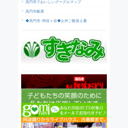
高円寺でおいしいグーグルマップ
高円寺飯屋
◆高円寺･阿佐ヶ谷◆お外ご飯覚え書