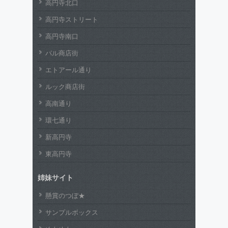
高円寺北口
高円寺ストリート
高円寺南口
パル商店街
エトアール通り
ルック商店街
高南通り
環七通り
新高円寺
東高円寺
姉妹サイト
懸賞のつぼ★
サンプルボックス