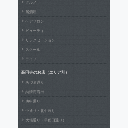
グルメ
居酒屋
ヘアサロン
ビューティ
リラクゼーション
スクール
ライフ
高円寺のお店（エリア別）
あづま通り
純情商店街
庚申通り
中通り・北中通り
大場通り（早稲田通り）