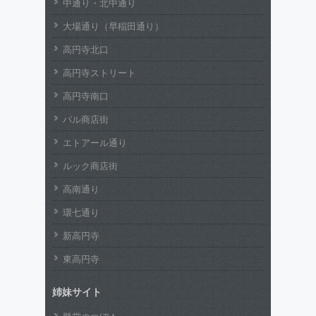
中通り・北中通り
大場通り（早稲田通り）
高円寺北口
高円寺ストリート
高円寺南口
パル商店街
エトアール通り
ルック商店街
高南通り
環七通り
新高円寺
東高円寺
姉妹サイト