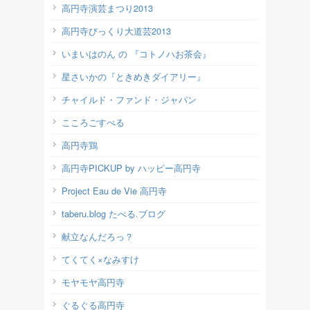
高円寺演芸まつり2013
高円寺びっくり大道芸2013
いまいはのん の 『コトノハお茶会』
星さいかの『ときめきダイアリー』
チャイルド・ファンド・ジャパン
こころごすぺる
高円寺鶏
高円寺PICKUP by ハッピー高円寺
Project Eau de Vie 高円寺
taberu.blog たべる.ブログ
献立なんだろっ？
てくてく×なみすけ
モヤモヤ高円寺
ぐるぐる高円寺