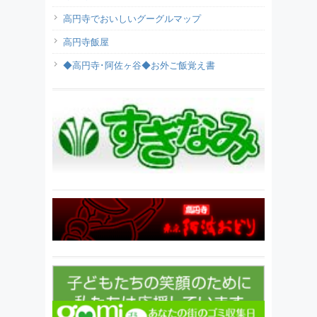
高円寺でおいしいグーグルマップ
高円寺飯屋
◆高円寺･阿佐ヶ谷◆お外ご飯覚え書