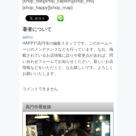
[shop_title][shop_caption][shop_info]
[shop_happy][shop_map]
著者について
admin
HAPPY!高円寺の編集スタッフです。このホームペ
ージのメンテナンスなども行っています。なお、掲
載されているお店情報に誤りや変更点があれば、問
い合わせフォームでお知らせください。新しいお店
情報などをいただくと、なお嬉しいです。よろしく
お願いいたします。
コメントできません.
高円寺看板娘