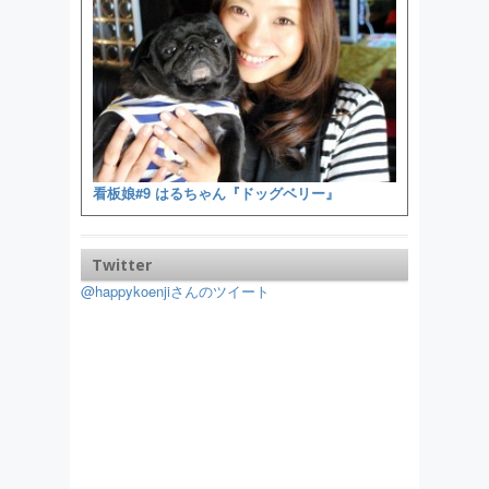
看板娘#9 はるちゃん『ドッグベリー』
Twitter
@happykoenjiさんのツイート