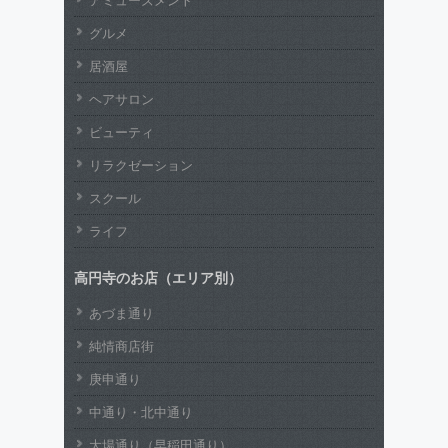
グルメ
居酒屋
ヘアサロン
ビューティ
リラクゼーション
スクール
ライフ
高円寺のお店（エリア別）
あづま通り
純情商店街
庚申通り
中通り・北中通り
大場通り（早稲田通り）