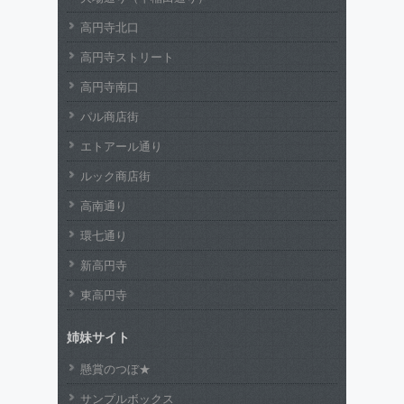
高円寺北口
高円寺ストリート
高円寺南口
パル商店街
エトアール通り
ルック商店街
高南通り
環七通り
新高円寺
東高円寺
姉妹サイト
懸賞のつぼ★
サンプルボックス