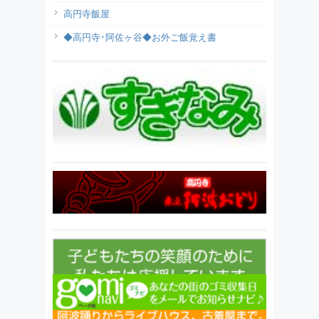
高円寺飯屋
◆高円寺･阿佐ヶ谷◆お外ご飯覚え書