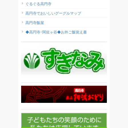
ぐるぐる高円寺
高円寺でおいしいグーグルマップ
高円寺飯屋
◆高円寺･阿佐ヶ谷◆お外ご飯覚え書