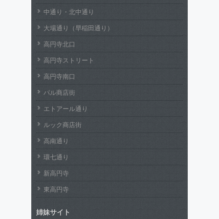
中通り・北中通り
大場通り（早稲田通り）
高円寺北口
高円寺ストリート
高円寺南口
パル商店街
エトアール通り
ルック商店街
高南通り
環七通り
新高円寺
東高円寺
姉妹サイト