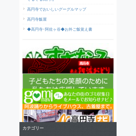
高円寺でおいしいグーグルマップ
高円寺飯屋
◆高円寺･阿佐ヶ谷◆お外ご飯覚え書
カテゴリー