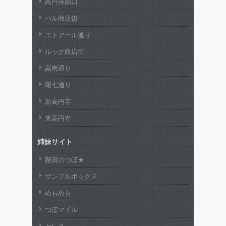
高円寺南口
パル商店街
エトアール通り
ルック商店街
高南通り
環七通り
新高円寺
東高円寺
姉妹サイト
懸賞のつぼ★
サンプルボックス
めもめも
つぼマイル
セレネ