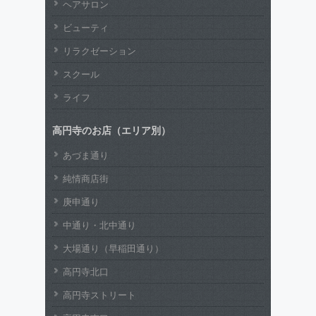
ヘアサロン
ビューティ
リラクゼーション
スクール
ライフ
高円寺のお店（エリア別）
あづま通り
純情商店街
庚申通り
中通り・北中通り
大場通り（早稲田通り）
高円寺北口
高円寺ストリート