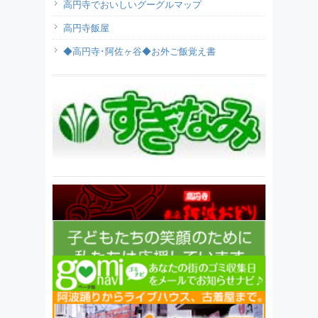
高円寺でおいしいグーグルマップ
高円寺飯屋
◆高円寺･阿佐ヶ谷◆お外ご飯覚え書