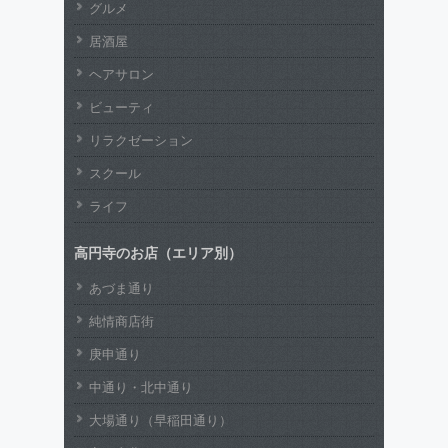
グルメ
居酒屋
ヘアサロン
ビューティ
リラクゼーション
スクール
ライフ
高円寺のお店（エリア別）
あづま通り
純情商店街
庚申通り
中通り・北中通り
大場通り（早稲田通り）