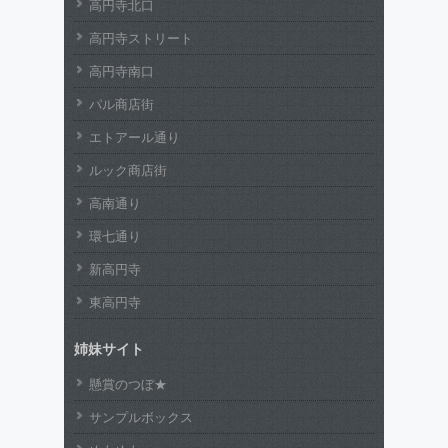
高円寺北口
高円寺ストリート
高円寺南口
パル商店街
エトアール通り
ルック商店街
高南通り
環七通り
新高円寺
東高円寺
姉妹サイト
懸賞のつぼ★
サンプルボックス