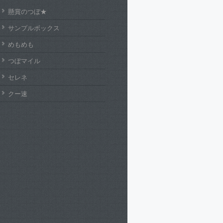
懸賞のつぼ★
サンプルボックス
めもめも
つぼマイル
セレネ
クー速