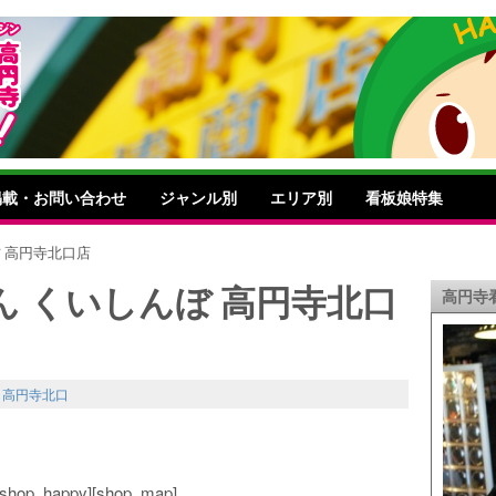
掲載・お問い合わせ
ジャンル別
エリア別
看板娘特集
 高円寺北口店
 くいしんぼ 高円寺北口
高円寺
,
高円寺北口
o][shop_happy][shop_map]