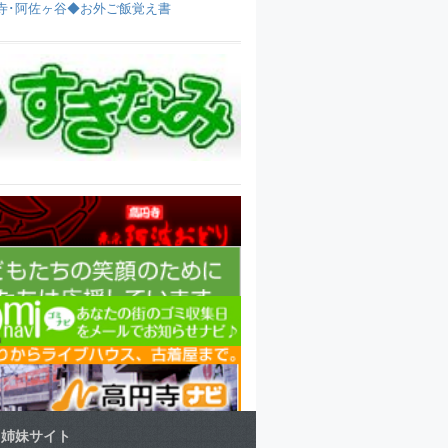
寺･阿佐ヶ谷◆お外ご飯覚え書
姉妹サイト