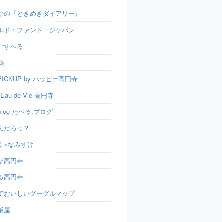
かの『ときめきダイアリー』
ルド・ファンド・ジャパン
ごすぺる
鶏
ICKUP by ハッピー高円寺
t Eau de Vie 高円寺
u.blog たべる.ブログ
んだろっ？
く×なみすけ
ヤ高円寺
る高円寺
でおいしいグーグルマップ
飯屋