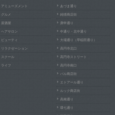
アミューズメント
あづま通り
グルメ
純情商店街
居酒屋
庚申通り
ヘアサロン
中通り・北中通り
ビューティ
大場通り（早稲田通り）
リラクゼーション
高円寺北口
スクール
高円寺ストリート
ライフ
高円寺南口
パル商店街
エトアール通り
ルック商店街
高南通り
環七通り