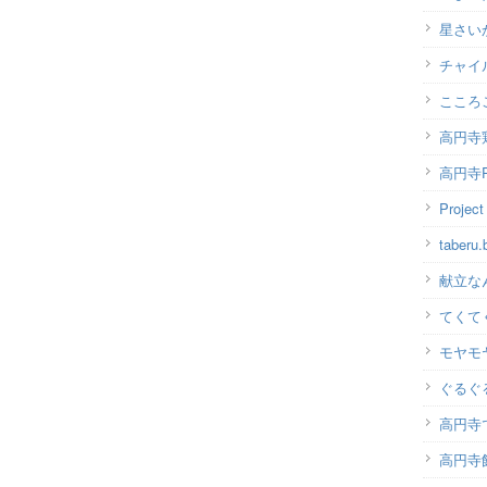
星さい
チャイ
こころ
高円寺
高円寺P
Projec
taber
献立な
てくて
モヤモ
ぐるぐ
高円寺
高円寺