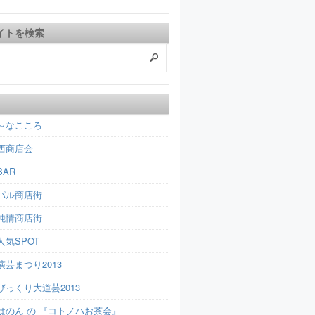
イトを検索
～なこころ
西商店会
AR
パル商店街
純情商店街
人気SPOT
芸まつり2013
びっくり大道芸2013
はのん の 『コトノハお茶会』