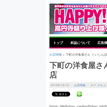
トップ
本誌について
広告
お店情報
> 下町の洋食屋さん くいしんぼ
下町の洋食屋さん
店
2012年1月1日
-
お店情報
-
タグ:
グルメ
[shop_title][shop_caption][shop_inf