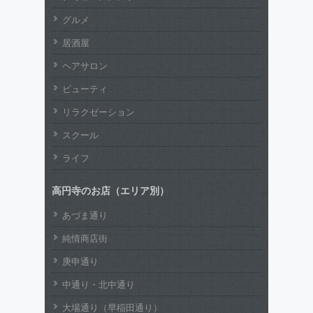
グルメ
居酒屋
ヘアサロン
ビューティ
リラクゼーション
スクール
ライフ
高円寺のお店（エリア別）
あづま通り
純情商店街
庚申通り
中通り・北中通り
大場通り（早稲田通り）