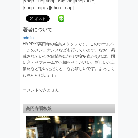
[shop_title][shop_caption][shop_info]
[shop_happy][shop_map]
著者について
admin
HAPPY!高円寺の編集スタッフです。このホームペ
ージのメンテナンスなども行っています。なお、掲
載されているお店情報に誤りや変更点があれば、問
い合わせフォームでお知らせください。新しいお店
情報などをいただくと、なお嬉しいです。よろしく
お願いいたします。
コメントできません.
高円寺看板娘