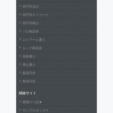
高円寺北口
高円寺ストリート
高円寺南口
パル商店街
エトアール通り
ルック商店街
高南通り
環七通り
新高円寺
東高円寺
姉妹サイト
懸賞のつぼ★
サンプルボックス