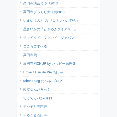
高円寺演芸まつり2013
高円寺びっくり大道芸2013
いまいはのん の 『コトノハお茶会』
星さいかの『ときめきダイアリー』
チャイルド・ファンド・ジャパン
こころごすぺる
高円寺鶏
高円寺PICKUP by ハッピー高円寺
Project Eau de Vie 高円寺
taberu.blog たべる.ブログ
献立なんだろっ？
てくてく×なみすけ
モヤモヤ高円寺
ぐるぐる高円寺