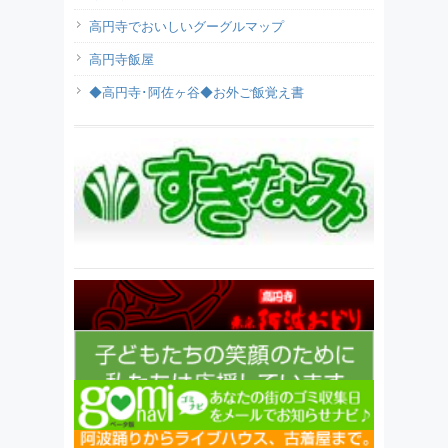
高円寺でおいしいグーグルマップ
高円寺飯屋
◆高円寺･阿佐ヶ谷◆お外ご飯覚え書