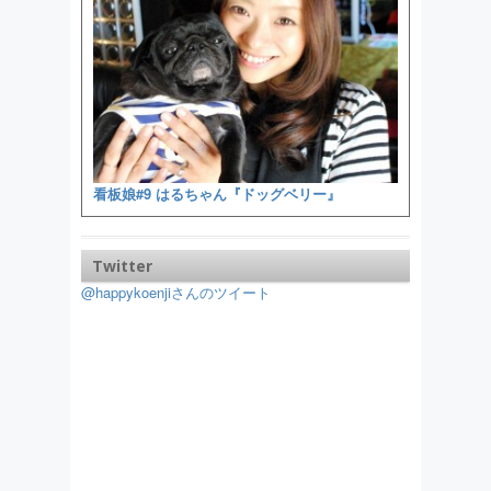
看板娘#9 はるちゃん『ドッグベリー』
Twitter
@happykoenjiさんのツイート