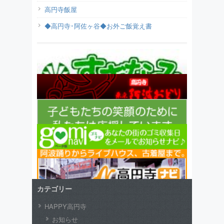
高円寺飯屋
◆高円寺･阿佐ヶ谷◆お外ご飯覚え書
カテゴリー
HAPPY高円寺
お知らせ