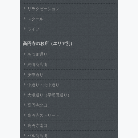
リラクゼーション
スクール
ライフ
高円寺のお店（エリア別）
あづま通り
純情商店街
庚申通り
中通り・北中通り
大場通り（早稲田通り）
高円寺北口
高円寺ストリート
高円寺南口
パル商店街