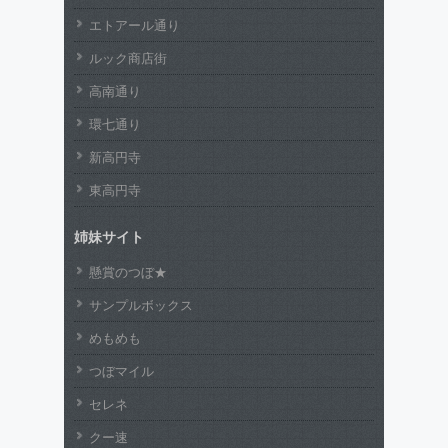
エトアール通り
ルック商店街
高南通り
環七通り
新高円寺
東高円寺
姉妹サイト
懸賞のつぼ★
サンプルボックス
めもめも
つぼマイル
セレネ
クー速