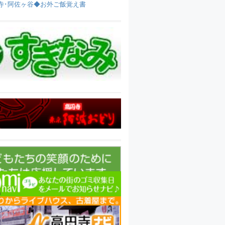
寺･阿佐ヶ谷◆お外ご飯覚え書