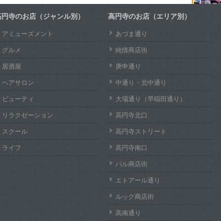
高円寺のお店（ジャンル別）
高円寺のお店（エリア別）
アミューズメント
あづま通り
グルメ
純情商店街
居酒屋
庚申通り
ヘアサロン
中通り・北中通り
ビューティ
大場通り（早稲田通り）
リラクゼーション
高円寺北口
スクール
高円寺ストリート
ライフ
高円寺南口
パル商店街
エトアール通り
ルック商店街
高南通り