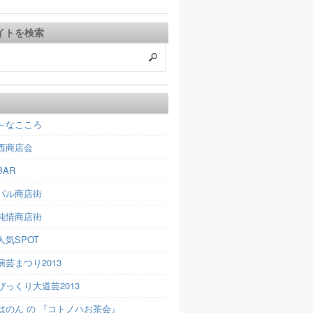
イトを検索
～なこころ
西商店会
AR
パル商店街
純情商店街
人気SPOT
芸まつり2013
びっくり大道芸2013
はのん の 『コトノハお茶会』