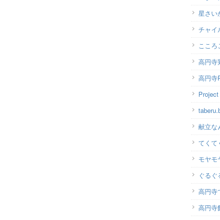
星さい
チャイ
こころ
高円寺
高円寺P
Projec
taber
献立な
てくて
モヤモ
ぐるぐ
高円寺
高円寺