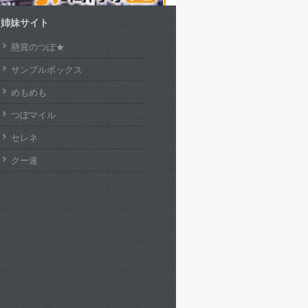
姉妹サイト
懸賞のつぼ★
サンプルボックス
めもめも
つぼマイル
セレネ
クー速