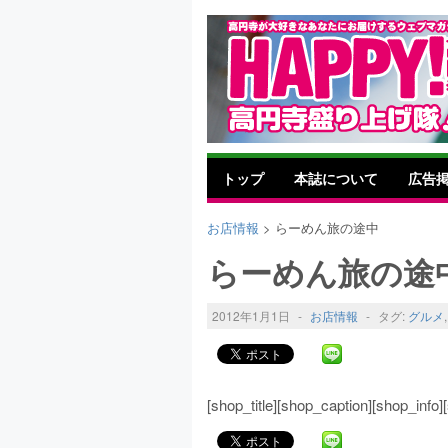
トップ
本誌について
広告
お店情報
> らーめん旅の途中
らーめん旅の途
2012年1月1日
-
お店情報
-
タグ:
グルメ
[shop_title][shop_caption][shop_inf