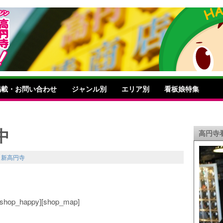
掲載・お問い合わせ
ジャンル別
エリア別
看板娘特集
中
高円寺
,
新高円寺
o][shop_happy][shop_map]