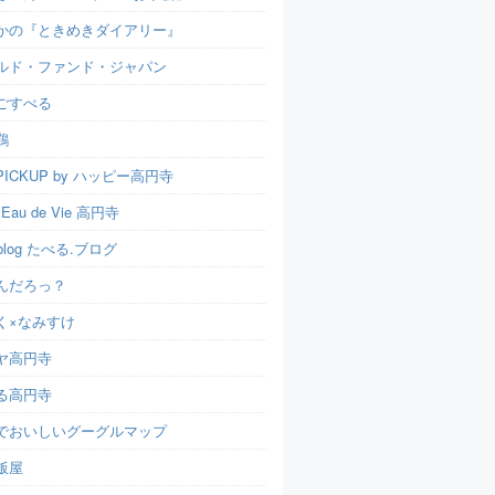
かの『ときめきダイアリー』
ルド・ファンド・ジャパン
ごすぺる
鶏
ICKUP by ハッピー高円寺
t Eau de Vie 高円寺
u.blog たべる.ブログ
んだろっ？
く×なみすけ
ヤ高円寺
る高円寺
でおいしいグーグルマップ
飯屋