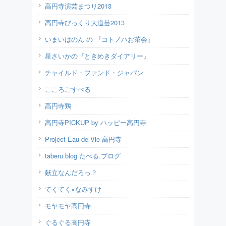
高円寺演芸まつり2013
高円寺びっくり大道芸2013
いまいはのん の 『コトノハお茶会』
星さいかの『ときめきダイアリー』
チャイルド・ファンド・ジャパン
こころごすぺる
高円寺鶏
高円寺PICKUP by ハッピー高円寺
Project Eau de Vie 高円寺
taberu.blog たべる.ブログ
献立なんだろっ？
てくてく×なみすけ
モヤモヤ高円寺
ぐるぐる高円寺