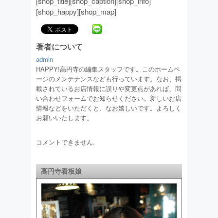
[shop_title][shop_caption][shop_info]
[shop_happy][shop_map]
著者について
admin
HAPPY!高円寺の編集スタッフです。このホームペ
ージのメンテナンスなども行っています。なお、掲
載されているお店情報に誤りや変更点があれば、問
い合わせフォームでお知らせください。新しいお店
情報などをいただくと、なお嬉しいです。よろしく
お願いいたします。
コメントできません.
高円寺看板娘