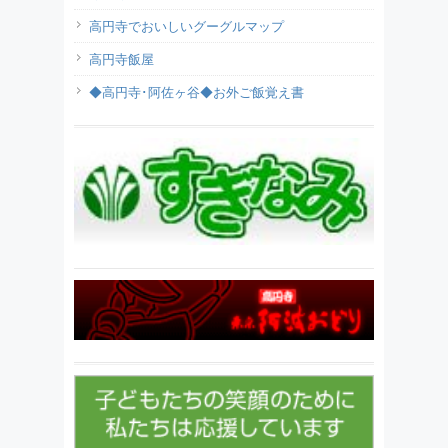
高円寺でおいしいグーグルマップ
高円寺飯屋
◆高円寺･阿佐ヶ谷◆お外ご飯覚え書