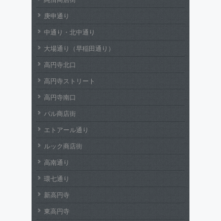
庚申通り
中通り・北中通り
大場通り（早稲田通り）
高円寺北口
高円寺ストリート
高円寺南口
パル商店街
エトアール通り
ルック商店街
高南通り
環七通り
新高円寺
東高円寺