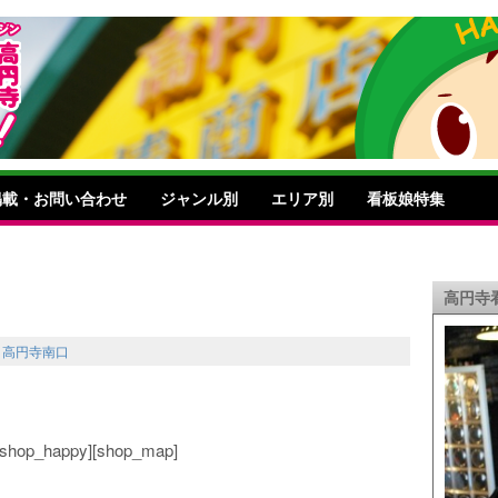
掲載・お問い合わせ
ジャンル別
エリア別
看板娘特集
高円寺
,
高円寺南口
o][shop_happy][shop_map]