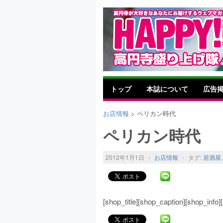
トップ
本誌について
広告
お店情報
> ペリカン時代
ペリカン時代
2012年1月1日
-
お店情報
-
タグ:
居酒屋
[shop_title][shop_caption][shop_inf