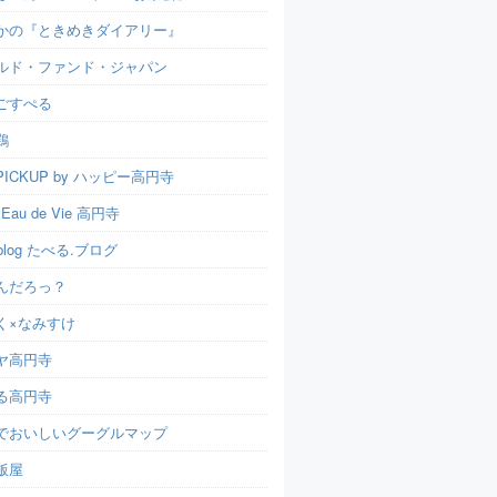
かの『ときめきダイアリー』
ルド・ファンド・ジャパン
ごすぺる
鶏
ICKUP by ハッピー高円寺
t Eau de Vie 高円寺
u.blog たべる.ブログ
んだろっ？
く×なみすけ
ヤ高円寺
る高円寺
でおいしいグーグルマップ
飯屋