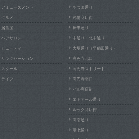
アミューズメント
あづま通り
グルメ
純情商店街
居酒屋
庚申通り
ヘアサロン
中通り・北中通り
ビューティ
大場通り（早稲田通り）
リラクゼーション
高円寺北口
スクール
高円寺ストリート
ライフ
高円寺南口
パル商店街
エトアール通り
ルック商店街
高南通り
環七通り