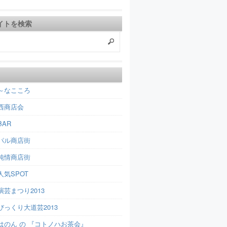
イトを検索
～なこころ
西商店会
AR
パル商店街
純情商店街
人気SPOT
芸まつり2013
びっくり大道芸2013
はのん の 『コトノハお茶会』