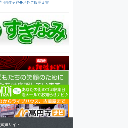
寺･阿佐ヶ谷◆お外ご飯覚え書
姉妹サイト