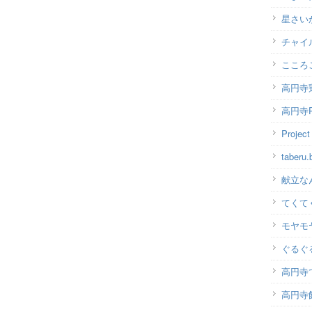
星さい
チャイ
こころ
高円寺
高円寺P
Projec
taber
献立な
てくて
モヤモ
ぐるぐ
高円寺
高円寺