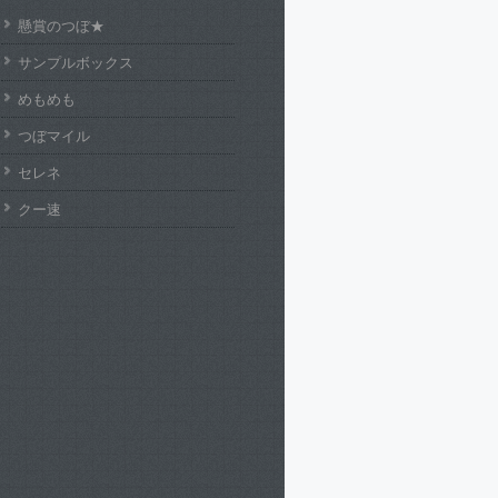
懸賞のつぼ★
サンプルボックス
めもめも
つぼマイル
セレネ
クー速