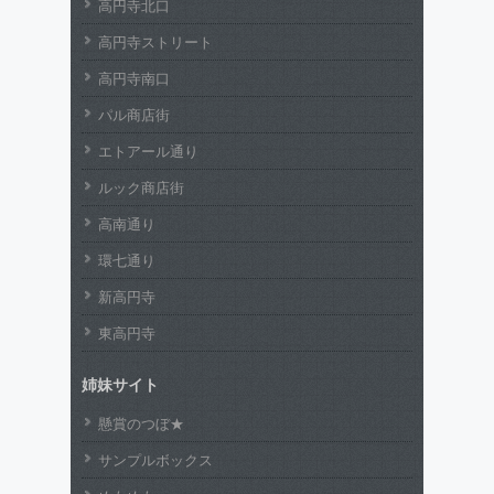
高円寺北口
高円寺ストリート
高円寺南口
パル商店街
エトアール通り
ルック商店街
高南通り
環七通り
新高円寺
東高円寺
姉妹サイト
懸賞のつぼ★
サンプルボックス