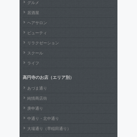
グルメ
居酒屋
ヘアサロン
ビューティ
リラクゼーション
スクール
ライフ
高円寺のお店（エリア別）
あづま通り
純情商店街
庚申通り
中通り・北中通り
大場通り（早稲田通り）