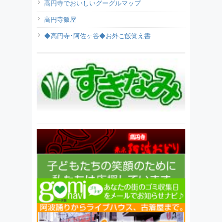
高円寺でおいしいグーグルマップ
高円寺飯屋
◆高円寺･阿佐ヶ谷◆お外ご飯覚え書