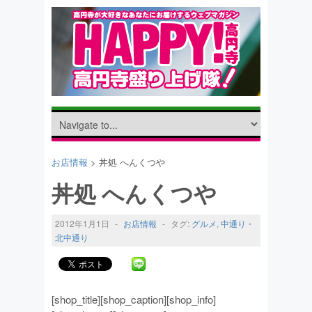
お店情報
> 丼処 へんくつや
丼処 へんくつや
2012年1月1日
-
お店情報
-
タグ:
グルメ
,
中通り・
北中通り
[shop_title][shop_caption][shop_info]